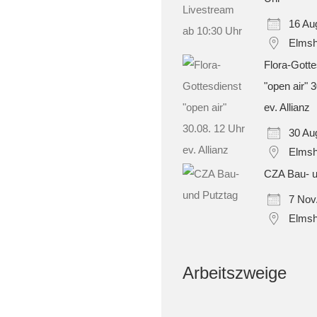
16 Au
Elmsh
Flora-Gotte
"open air" 
ev. Allianz
30 Au
Elmsh
CZA Bau- u
7 Nov
Elmsh
Arbeitszweige