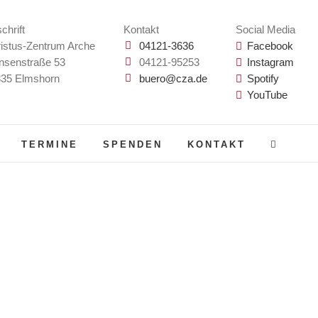
chrift
Kontakt
Social Media
istus-Zentrum Arche
04121-3636
Facebook
nsenstraße 53
04121-95253
Instagram
35 Elmshorn
buero@cza.de
Spotify
YouTube
TERMINE
SPENDEN
KONTAKT