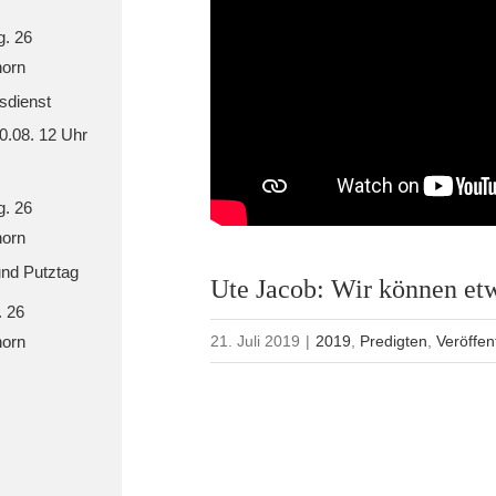
g. 26
orn
sdienst
30.08. 12 Uhr
g. 26
orn
nd Putztag
Ute Jacob: Wir können et
. 26
orn
21. Juli 2019
|
2019
,
Predigten
,
Veröffen