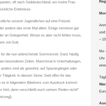
Reg
Spanien, oft nach Süddeutschland, wo meine Frau
ückliche Erlebnisse.
Mont
liche unserer Jugendlichen auf eine Freizeit.
Anm
er andere das erste Mal allein. Einige verreisen gar
und:
 oder an Gelegenheit. Woran es aber nicht fehlen muss,
– 10
lem mit Gott.
Mo –
 für die nun anbrechende Sommerzeit. Ganz häufig
Uhr
chen besonderen Zeiten. Manchmal in Unterhaltungen,
eine
l anders sind als gewohnt, auf Spaziergängen oder
r Tätigkeit. In diesem Sinne: Seid offen für das
Tägl
e es in folgendem Bibelvers zum Ausdruck kommt:
War
s hört, dann verschließt euch seinem Reden nicht!“
Euro
etzung])
Aus