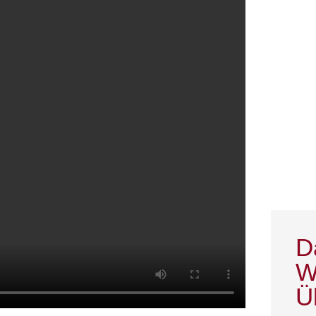
D
W
Ü