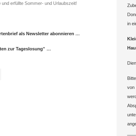
und erfüllte Sommer- und Urlaubszeit!
Zube
Donn
in 
rtenbrief als Newsletter abonnieren …
Kle
Hau
hten zur Tageslosung“ …
Dien
Bitt
von 
werd
Absp
unte
ang
___