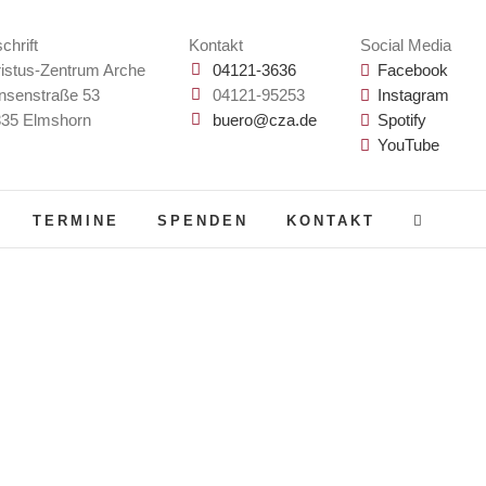
chrift
Kontakt
Social Media
istus-Zentrum Arche
04121-3636
Facebook
nsenstraße 53
04121-95253
Instagram
35 Elmshorn
buero@cza.de
Spotify
YouTube
TERMINE
SPENDEN
KONTAKT