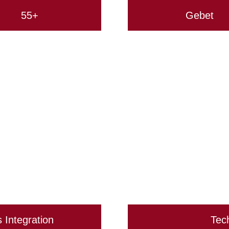
55+
Gebet
s Integration
Tec