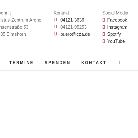
chrift
Kontakt
Social Media
istus-Zentrum Arche
04121-3636
Facebook
nsenstraße 53
04121-95253
Instagram
35 Elmshorn
buero@cza.de
Spotify
YouTube
TERMINE
SPENDEN
KONTAKT