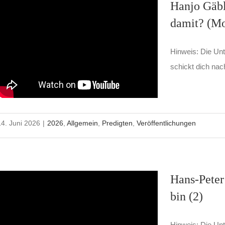
Hanjo Gäbl
damit? (Mo
Hinweis: Die Unte
schickt dich nac
14. Juni 2026
|
2026
,
Allgemein
,
Predigten
,
Veröffentlichungen
Hans-Peter
bin (2)
Hinweis: Die Unt