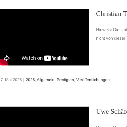
Christian T
Hinweis: Die Unte
nicht von dieser 
17. Mai 2026
|
2026
,
Allgemein
,
Predigten
,
Veröffentlichungen
Uwe Schäfe