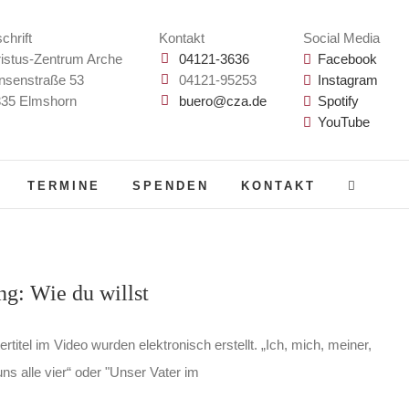
chrift
Kontakt
Social Media
istus-Zentrum Arche
04121-3636
Facebook
nsenstraße 53
04121-95253
Instagram
35 Elmshorn
buero@cza.de
Spotify
YouTube
TERMINE
SPENDEN
KONTAKT
ng: Wie du willst
rtitel im Video wurden elektronisch erstellt. „Ich, mich, meiner,
ns alle vier“ oder "Unser Vater im