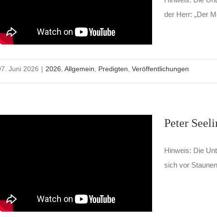
der Herr: „Der M
07. Juni 2026
|
2026
,
Allgemein
,
Predigten
,
Veröffentlichungen
Peter Seel
Hinweis: Die Unt
sich vor Staunen