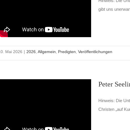
Hinweis: Die Unt
gibt uns unerwar
10. Mai 2026
|
2026
,
Allgemein
,
Predigten
,
Veröffentlichungen
Peter Seel
Hinweis: Die Unte
Christen „auf Ku