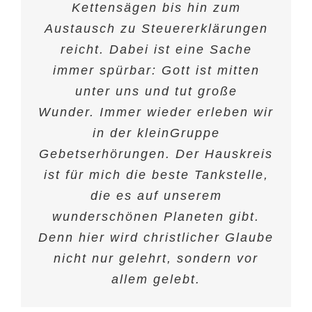
unter uns tut. Einer unserer
Kettensägen bis hin zum
erfahren immer wieder
Ermutigung. Manchmal nehme ich
Austausch zu Steuererklärungen
Schwerpunkte ist die
Gaby
Gemeinschaft miteinander – dass
dort Gottes Reden für mich ganz
reicht. Dabei ist eine Sache
persönlich wahr, manchmal bin
immer spürbar: Gott ist mitten
jeder sein darf und sich gut
aufgehoben fühlt. Freude, Nöte,
ich tief berührt. Für andere im
unter uns und tut große
Wunder. Immer wieder erleben wir
Gebet einzustehen, beschenkt
Fragen und Zweifel werden
miteinander geteilt. Ein weiterer
mich selbst und ich bin dankbar
in der kleinGruppe
Gebetserhörungen. Der Hauskreis
für jedes empfangene Gebet.
Schwerpunkt ist, dass wir
ist für mich die beste Tankstelle,
Auch lerne ich dort immer mehr,
gemeinsam Gott begegnen
wollen, ihm die Möglichkeit
vom Leistungsdenken
die es auf unserem
wunderschönen Planeten gibt.
wegzukommen. Trotz meiner
geben, in unser Leben
Denn hier wird christlicher Glaube
vielen Schicksalsschläge sehe ich
hineinzusprechen. Ich bin sehr
inzwischen, dass Gott es wirklich
dankbar für meine kleinGruppe.
nicht nur gelehrt, sondern vor
gut mit mir meint und nähere mich
allem gelebt.
immer mehr dem Vaterherz