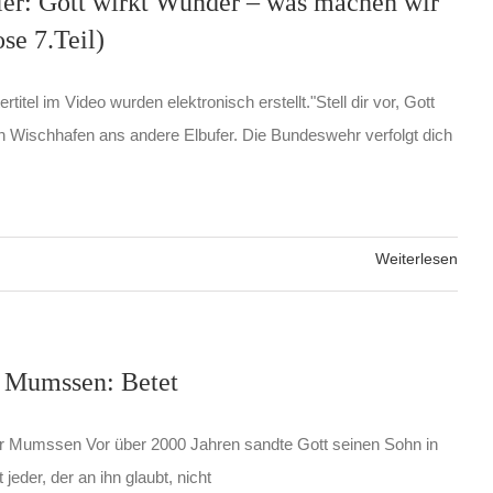
er: Gott wirkt Wunder – was machen wir
se 7.Teil)
rtitel im Video wurden elektronisch erstellt."Stell dir vor, Gott
h Wischhafen ans andere Elbufer. Die Bundeswehr verfolgt dich
Weiterlesen
 Mumssen: Betet
r Mumssen Vor über 2000 Jahren sandte Gott seinen Sohn in
 jeder, der an ihn glaubt, nicht