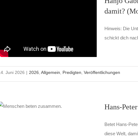
Hanjo Gäbl
damit? (Mo
Hinweis: Die Unte
schickt dich nac
14. Juni 2026
|
2026
,
Allgemein
,
Predigten
,
Veröffentlichungen
Hans-Peter
Betet Hans-Pete
diese Welt, damit