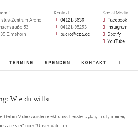
chrift
Kontakt
Social Media
istus-Zentrum Arche
04121-3636
Facebook
nsenstraße 53
04121-95253
Instagram
35 Elmshorn
buero@cza.de
Spotify
YouTube
TERMINE
SPENDEN
KONTAKT
ng: Wie du willst
rtitel im Video wurden elektronisch erstellt. „Ich, mich, meiner,
ns alle vier“ oder "Unser Vater im