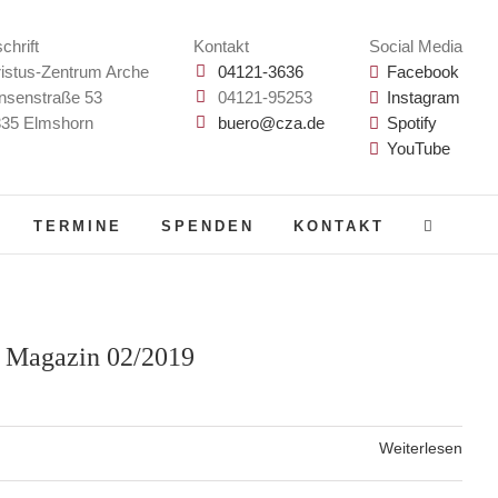
chrift
Kontakt
Social Media
istus-Zentrum Arche
04121-3636
Facebook
nsenstraße 53
04121-95253
Instagram
35 Elmshorn
buero@cza.de
Spotify
YouTube
TERMINE
SPENDEN
KONTAKT
 Magazin 02/2019
Weiterlesen