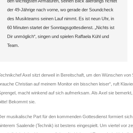
den wichtigsten Armaturen, seinen Blick allerdings richtet
der 49-Jährige nach vorne, wo gerade der Soundcheck
des Musikteams seinen Lauf nimmt. Es ist neun Uhr, in
60 Minuten startet der Sonntagsgottesdienst. „Nichts ist
Dir unmöglich“, singen und spielen Raffaela Kühl und
Team.
Technikchef Axel sitzt derweil in Bereitschaft, um den Wünschen vo
brauche Christian auf meinem Monitor ein bisschen leiser“, ruft Klavi
Sprengel, macht winkend auf sich aufmerksam. Als Axel sie bemerkt,
bitte! Bekommt sie.
Der musikalische Part für den kommenden Gottesdienst formiert sic
hinterem Saalende (Technik) ist bestens eingespielt. Um viertel vo