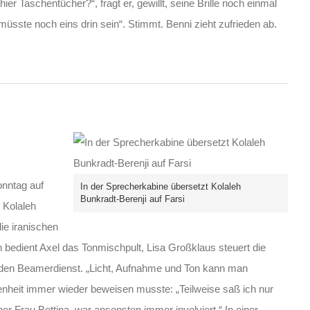
hier Taschentücher?“, fragt er, gewillt, seine Brille noch einmal
müsste noch eins drin sein“. Stimmt. Benni zieht zufrieden ab.
onntag auf
In der Sprecherkabine übersetzt Kolaleh
Bunkradt-Berenji auf Farsi
t Kolaleh
die iranischen
bedient Axel das Tonmischpult, Lisa Großklaus steuert die
den Beamerdienst. „Licht, Aufnahme und Ton kann man
ngenheit immer wieder beweisen musste: „Teilweise saß ich nur
r Frau Bettina, war ansonsten immer involviert.“ In einer