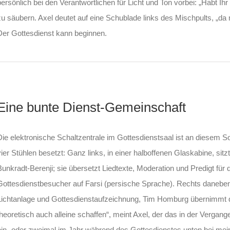
persönlich bei den Verantwortlichen für Licht und Ton vorbei: „Habt Ihr 
zu säubern. Axel deutet auf eine Schublade links des Mischpults, „da 
Der Gottesdienst kann beginnen.
Eine bunte Dienst-Gemeinschaft
Die elektronische Schaltzentrale im Gottesdienstsaal ist an diesem S
vier Stühlen besetzt: Ganz links, in einer halboffenen Glaskabine, sitz
Bunkradt-Berenji; sie übersetzt Liedtexte, Moderation und Predigt für 
Gottesdienstbesucher auf Farsi (persische Sprache). Rechts daneben 
Lichtanlage und Gottesdienstaufzeichnung, Tim Homburg übernimmt 
theoretisch auch alleine schaffen“, meint Axel, der das in der Verga
ein- oder zweimal im Jahr während des Gottesdienstes unten bei meine