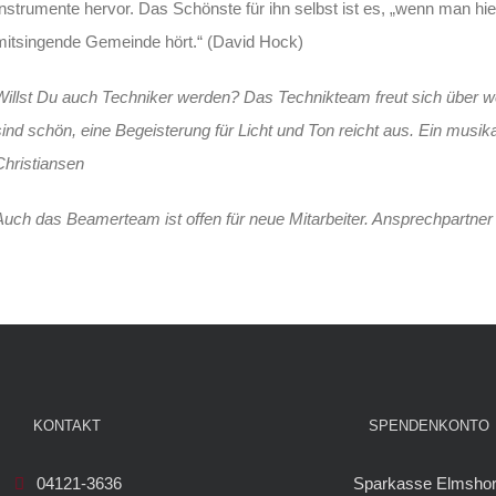
Instrumente hervor. Das Schönste für ihn selbst ist es, „wenn man hie
mitsingende Gemeinde hört.“ (David Hock)
Willst Du auch Techniker werden? Das Technikteam freut sich über we
sind schön, eine Begeisterung für Licht und Ton reicht aus. Ein musika
Christiansen
Auch das Beamerteam ist offen für neue Mitarbeiter. Ansprechpartner h
KONTAKT
SPENDENKONTO
04121-3636
Sparkasse Elmsho