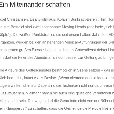
Ein Miteinander schaffen
Axel Christiansen, Lisa Großklaus, Kolaleh Bunkradt-Berenji, Tim H
neuste Bastelei sind zwei sogenannte Moving Heads (englisch: „sic
Köpfe“): Die weißen Punktstrahler, die seit einem halben Jahr die LED
ergänzen, werden bei den anstehenden Musical-Aufführungen der „Pil
ihren ersten großen Einsatz haben. In diesem Gottesdienst richtet Lis
um dort die Feier des Abendmahls noch besser zur Geltung zu bringe
Die Akteure des Gottesdienstes bestmöglich in Szene setzen – das ist 
Dich bemerkt“, lautet Axels Devise. „Wenn niemand auf die Idee kommt
augenzwinkernd hinzu. Dabei sind die Techniker nicht nur dafür veran
auszutauschen. Vielmehr haben sie auch eine geistliche Verantwortu
Miteinander sein. Deswegen darf die Gemeinde nicht von der Bühnenl
„ein Klanggerüst“ zu schaffen, dass die Gemeinde die Melodie klar er