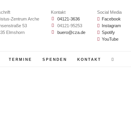
chrift
Kontakt
Social Media
istus-Zentrum Arche
04121-3636
Facebook
nsenstraße 53
04121-95253
Instagram
35 Elmshorn
buero@cza.de
Spotify
YouTube
TERMINE
SPENDEN
KONTAKT