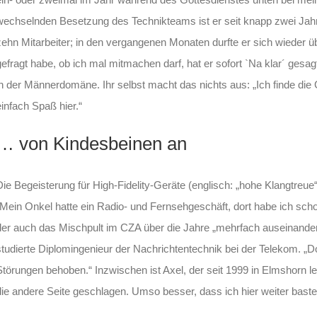
wechselnden Besetzung des Technikteams ist er seit knapp zwei Jahr
zehn Mitarbeiter; in den vergangenen Monaten durfte er sich wieder üb
gefragt habe, ob ich mal mitmachen darf, hat er sofort `Na klar´ gesagt“
in der Männerdomäne. Ihr selbst macht das nichts aus: „Ich finde die
einfach Spaß hier.“
… von Kindesbeinen an
Die Begeisterung für High-Fidelity-Geräte (englisch: „hohe Klangtreu
„Mein Onkel hatte ein Radio- und Fernsehgeschäft, dort habe ich scho
der auch das Mischpult im CZA über die Jahre „mehrfach auseinander
studierte Diplomingenieur der Nachrichtentechnik bei der Telekom. „
Störungen behoben.“ Inzwischen ist Axel, der seit 1999 in Elmshorn leb
die andere Seite geschlagen. Umso besser, dass ich hier weiter bastel