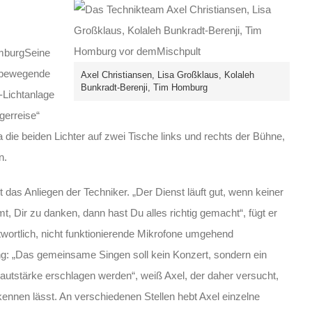
omburg
Seine
h bewegende
Axel Christiansen, Lisa Großklaus, Kolaleh
Bunkradt-Berenji, Tim Homburg
-Lichtanlage
gerreise“
a die beiden Lichter auf zwei Tische links und rechts der Bühne,
n.
das Anliegen der Techniker. „Der Dienst läuft gut, wenn keiner
, Dir zu danken, dann hast Du alles richtig gemacht“, fügt er
twortlich, nicht funktionierende Mikrofone umgehend
ng: „Das gemeinsame Singen soll kein Konzert, sondern ein
autstärke erschlagen werden“, weiß Axel, der daher versucht,
kennen lässt. An verschiedenen Stellen hebt Axel einzelne