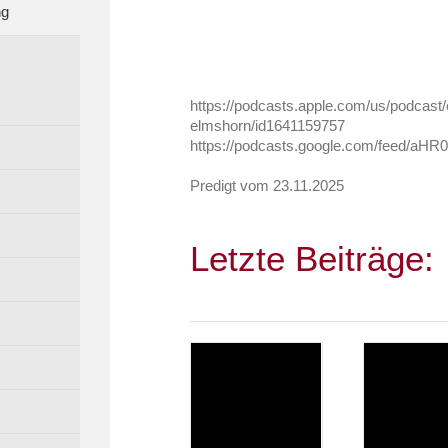
ng
https://podcasts.apple.com/us/podcast
elmshorn/id1641159757
https://podcasts.google.com/fee
Predigt vom 23.11.2025
Letzte Beiträge: