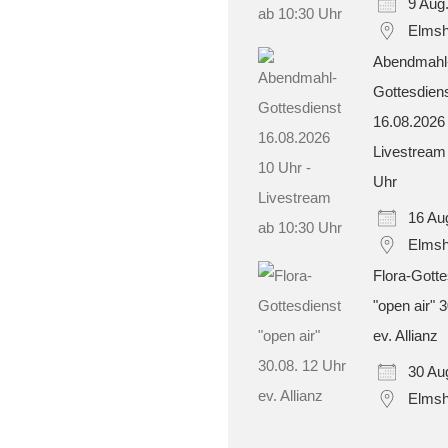
9 Aug
Elmsh
Abendmahl
Gottesdien
16.08.2026
Livestream
Uhr
16 Au
Elmsh
Flora-Gotte
"open air" 
ev. Allianz
30 Au
Elmsh