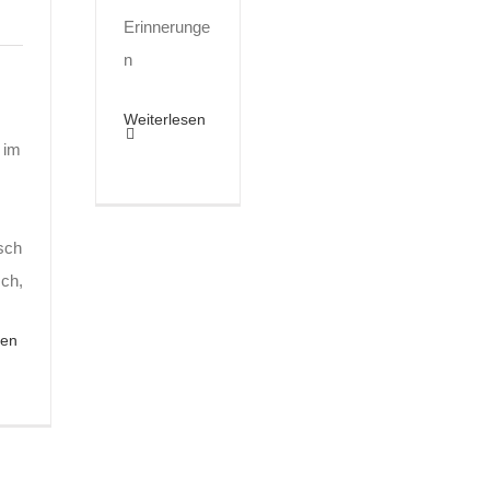
Erinnerunge
n
Weiterlesen
l im
isch
Ich,
sen