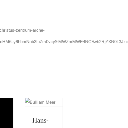
/christus-zentrum-arche-
d/aHR0cHM6Ly9hbmNob3IuZm0vcy9iMWZmMWE4NC9wb2RjYXN0L3Jz
Hans-