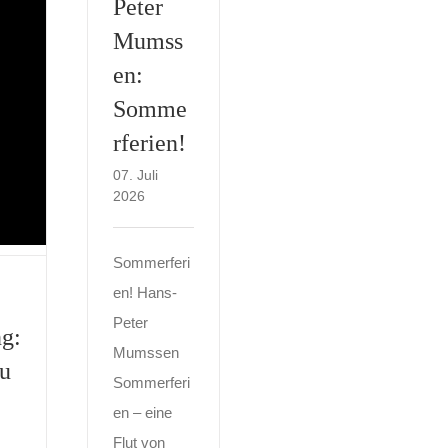
Peter
Mumss
en:
Somme
rferien!
07. Juli
2026
Sommerferi
en! Hans-
Peter
ng:
Mumssen
u
Sommerferi
en – eine
Flut von