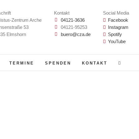
chrift
Kontakt
Social Media
istus-Zentrum Arche
04121-3636
Facebook
nsenstraße 53
04121-95253
Instagram
35 Elmshorn
buero@cza.de
Spotify
YouTube
TERMINE
SPENDEN
KONTAKT