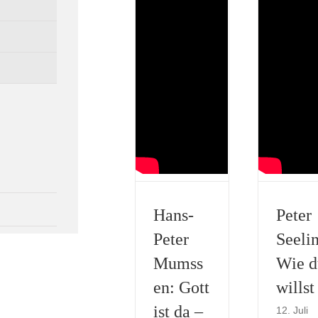
Hans-
Peter
Peter
Seeli
Mumss
Wie d
en: Gott
willst
ist da –
12. Juli