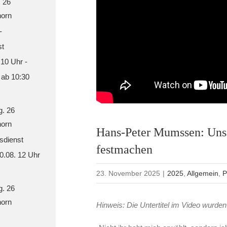
. 26
orn
-
st
 10 Uhr -
 ab 10:30
g. 26
orn
Hans-Peter Mumssen: Uns
sdienst
festmachen
30.08. 12 Uhr
23. November 2025
|
2025
,
Allgemein
,
P
g. 26
orn
Hinweis: Die Untertitel im Video wurden 