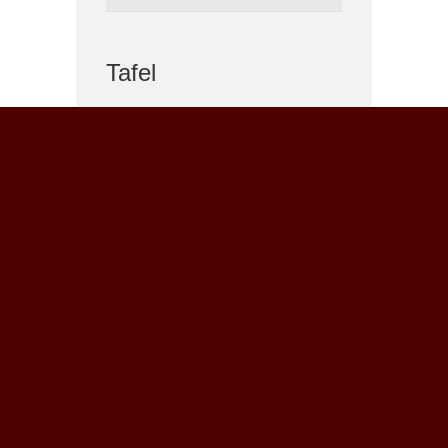
Tafel
Spender gesucht
Ehrenamtliche Mithilfe
ANSCHRIFT
Christus Zentrum Arche