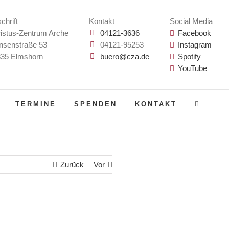
chrift
Kontakt
Social Media
istus-Zentrum Arche
04121-3636
Facebook
nsenstraße 53
04121-95253
Instagram
35 Elmshorn
buero@cza.de
Spotify
YouTube
TERMINE
SPENDEN
KONTAKT
Zurück
Vor