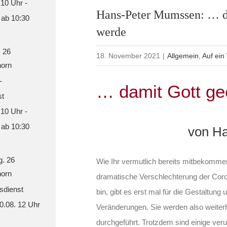
 10 Uhr -
Hans-Peter Mumssen: … d
 ab 10:30
werde
. 26
18. November 2021
|
Allgemein
,
Auf ein
orn
-
… damit Gott ge
st
 10 Uhr -
 ab 10:30
von H
g. 26
Wie Ihr vermutlich bereits mitbekommen
orn
dramatische Verschlechterung der Coron
sdienst
bin, gibt es erst mal für die Gestaltun
30.08. 12 Uhr
Veränderungen. Sie werden also weiter
durchgeführt. Trotzdem sind einige verun