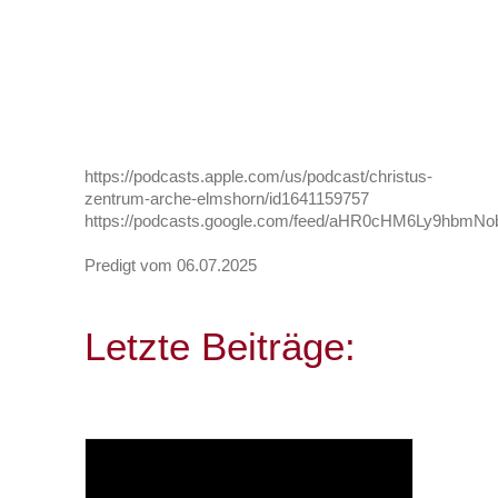
https://podcasts.apple.com/us/podcast/christus-
zentrum-arche-elmshorn/id1641159757
https://podcasts.google.com/feed/aHR0cHM6Ly9h
Predigt vom 06.07.2025
Letzte Beiträge: