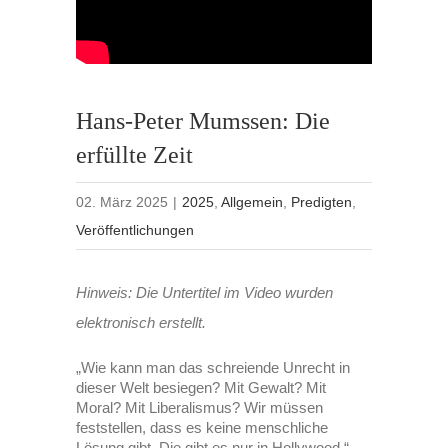
Hans-Peter Mumssen: Die
erfüllte Zeit
02. März 2025
|
2025
,
Allgemein
,
Predigten
,
Veröffentlichungen
Hinweis: Die Untertitel im Video wurden
elektronisch erstellt.
„Wie kann man das schreiende Unrecht in
dieser Welt besiegen? Mit Gewalt? Mit
Moral? Mit Liberalismus? Wir müssen
feststellen, dass es keine menschliche
Lösung gibt. Die gibt es nur in Hollywood.“