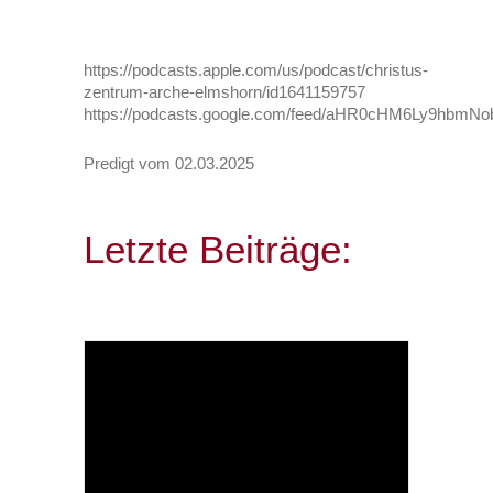
https://podcasts.apple.com/us/podcast/christus-
zentrum-arche-elmshorn/id1641159757
https://podcasts.google.com/feed/aHR0cHM6Ly9h
Predigt vom 02.03.2025
Letzte Beiträge: