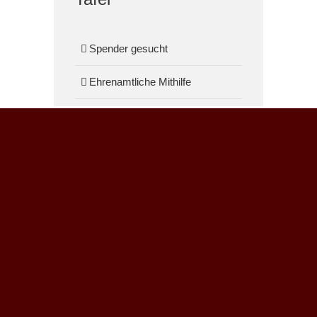
Spender gesucht
Ehrenamtliche Mithilfe
ANSCHRIFT
Christus Zentrum Arche
Lornsenstraße 53
25335 Elmshorn