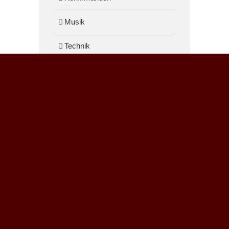
Musik
Technik
Podcast
https://anchor.fm/losungen
Veröffentlichungen
Mediengottesdienste
Gedanken zur Tageslosung