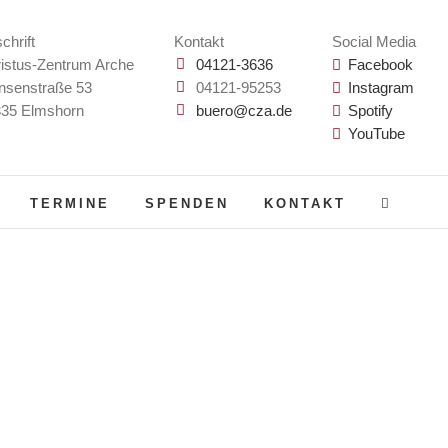
chrift
Kontakt
Social Media
istus-Zentrum Arche
04121-3636
Facebook
nsenstraße 53
04121-95253
Instagram
35 Elmshorn
buero@cza.de
Spotify
YouTube
TERMINE
SPENDEN
KONTAKT