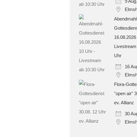
9 Aug
Elmsh
Abendmahl
Gottesdien
16.08.2026
Livestream
Uhr
16 Au
Elmsh
Flora-Gotte
"open air" 
ev. Allianz
30 Au
Elmsh