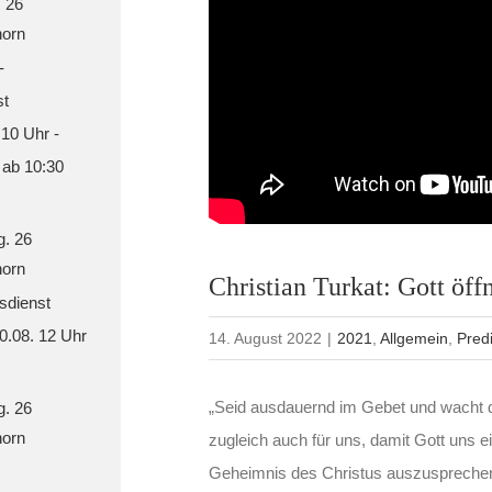
. 26
orn
-
st
 10 Uhr -
 ab 10:30
g. 26
orn
Christian Turkat: Gott öff
sdienst
30.08. 12 Uhr
14. August 2022
|
2021
,
Allgemein
,
Pred
„Seid ausdauernd im Gebet und wacht 
g. 26
orn
zugleich auch für uns, damit Gott uns e
Geheimnis des Christus auszusprechen