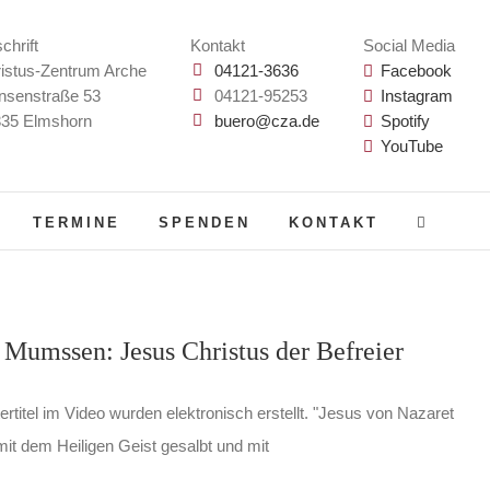
chrift
Kontakt
Social Media
istus-Zentrum Arche
04121-3636
Facebook
nsenstraße 53
04121-95253
Instagram
35 Elmshorn
buero@cza.de
Spotify
YouTube
TERMINE
SPENDEN
KONTAKT
 Mumssen: Jesus Christus der Befreier
ertitel im Video wurden elektronisch erstellt. "Jesus von Nazaret
it dem Heiligen Geist gesalbt und mit