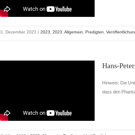
31. Dezember 2023
|
2023
,
2023
,
Allgemein
,
Predigten
,
Veröffentlichu
Hans-Peter
Hinweis: Die Unte
dass den Pharisä