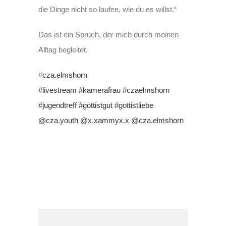
die Dinge nicht so laufen, wie du es willst.“
Das ist ein Spruch, der mich durch meinen
Alltag begleitet.
#
cza.elmshorn
#livestream
#kamerafrau
#czaelmshorn
#jugendtreff
#gottistgut
#gottistliebe
@cza.youth
@x.xammyx.x
@cza.elmshorn