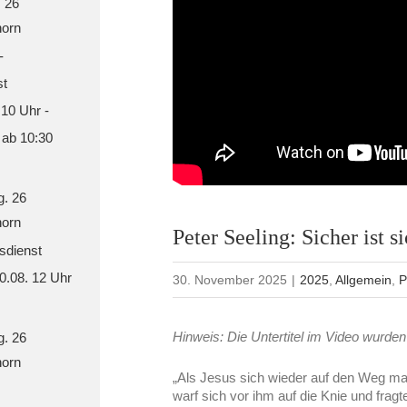
. 26
orn
-
st
 10 Uhr -
 ab 10:30
g. 26
orn
Peter Seeling: Sicher ist s
sdienst
30.08. 12 Uhr
30. November 2025
|
2025
,
Allgemein
,
P
Hinweis: Die Untertitel im Video wurden 
g. 26
orn
„Als Jesus sich wieder auf den Weg m
warf sich vor ihm auf die Knie und frag