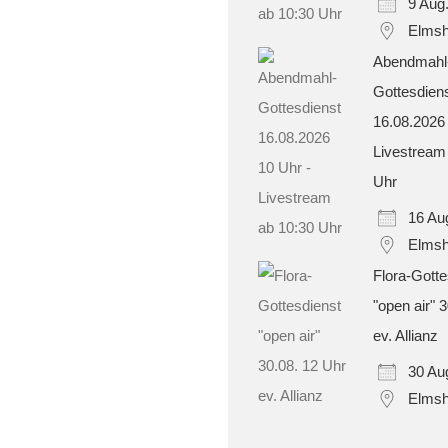
9 Aug
Elmsh
Abendmahl
Gottesdien
16.08.2026
Livestream
Uhr
16 Au
Elmsh
Flora-Gotte
"open air" 
ev. Allianz
30 Au
Elmsh