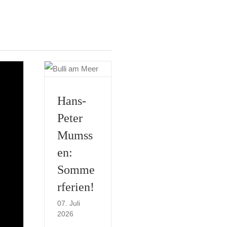
Hans-
Peter
Mumss
en:
Somme
rferien!
07. Juli
2026