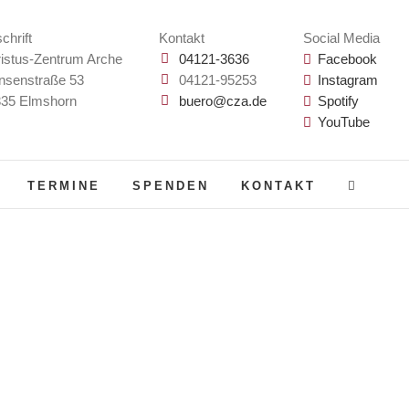
chrift
Kontakt
Social Media
istus-Zentrum Arche
04121-3636
Facebook
nsenstraße 53
04121-95253
Instagram
35 Elmshorn
buero@cza.de
Spotify
YouTube
TERMINE
SPENDEN
KONTAKT