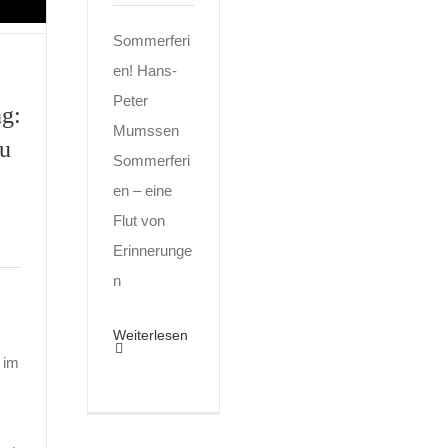
Sommerferi
en! Hans-
Peter
ng:
Mumssen
u
Sommerferi
en – eine
Flut von
Erinnerunge
n
Weiterlesen
l im