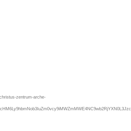
/christus-zentrum-arche-
d/aHR0cHM6Ly9hbmNob3IuZm0vcy9iMWZmMWE4NC9wb2RjYXN0L3Jz