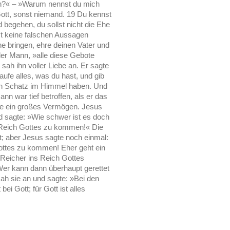
n?« – »Warum nennst du mich
Gott, sonst niemand. 19 Du kennst
 begehen, du sollst nicht die Ehe
lst keine falschen Aussagen
e bringen, ehre deinen Vater und
der Mann, »alle diese Gebote
sah ihn voller Liebe an. Er sagte
aufe alles, was du hast, und gib
nen Schatz im Himmel haben. Und
n war tief betroffen, als er das
atte ein großes Vermögen. Jesus
d sagte: »Wie schwer ist es doch
s Reich Gottes zu kommen!« Die
t; aber Jesus sagte noch einmal:
Gottes zu kommen! Eher geht ein
 Reicher ins Reich Gottes
er kann dann überhaupt gerettet
sah sie an und sagte: »Bei den
ei Gott; für Gott ist alles