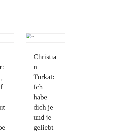
Christia
r:
n
,
Turkat:
f
Ich
habe
ut
dich je
und je
be
geliebt