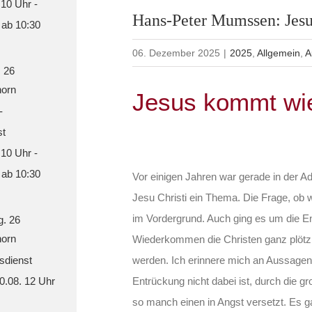
 10 Uhr -
Hans-Peter Mumssen: Jes
 ab 10:30
06. Dezember 2025
|
2025
,
Allgemein
,
A
. 26
orn
Jesus kommt wi
-
st
 10 Uhr -
 ab 10:30
Vor einigen Jahren war gerade in der
Jesu Christi ein Thema. Die Frage, ob wi
im Vordergrund. Auch ging es um die E
g. 26
orn
Wiederkommen die Christen ganz plöt
sdienst
werden. Ich erinnere mich an Aussagen 
30.08. 12 Uhr
Entrückung nicht dabei ist, durch die 
so manch einen in Angst versetzt. Es g