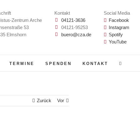
chrift
Kontakt
Social Media
istus-Zentrum Arche
04121-3636
Facebook
nsenstraße 53
04121-95253
Instagram
35 Elmshorn
buero@cza.de
Spotify
YouTube
TERMINE
SPENDEN
KONTAKT
Zurück
Vor