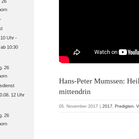
. 26
orn
-
st
 10 Uhr -
 ab 10:30
g. 26
orn
Hans-Peter Mumssen: Heil
sdienst
mittendrin
30.08. 12 Uhr
05. November 2017
|
2017
,
Predigten
,
V
g. 26
orn