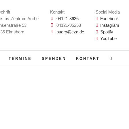
chrift
Kontakt
Social Media
istus-Zentrum Arche
04121-3636
Facebook
nsenstraße 53
04121-95253
Instagram
35 Elmshorn
buero@cza.de
Spotify
YouTube
TERMINE
SPENDEN
KONTAKT