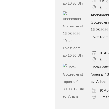
9 Aug
Elmsh
Abendmahl
Gottesdien
16.08.2026
Livestream
Uhr
16 Au
Elmsh
Flora-Gotte
"open air" 
ev. Allianz
30 Au
Elmsh