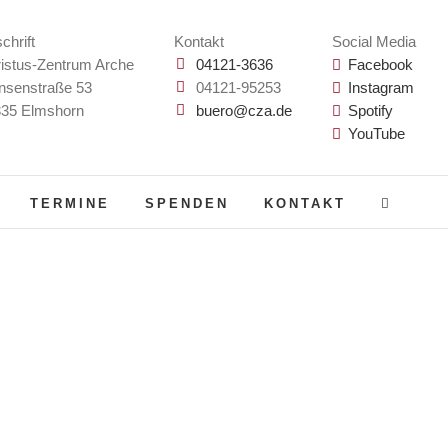
chrift
Kontakt
Social Media
istus-Zentrum Arche
04121-3636
Facebook
nsenstraße 53
04121-95253
Instagram
35 Elmshorn
buero@cza.de
Spotify
YouTube
TERMINE
SPENDEN
KONTAKT