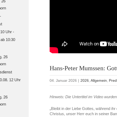
. 26
orn
-
st
 10 Uhr -
 ab 10:30
g. 26
orn
Hans-Peter Mumssen: Got
sdienst
30.08. 12 Uhr
04. Januar 2026
|
2026
,
Allgemein
,
Pred
Hinweis: Die Untertitel im Video wurden 
g. 26
orn
„Bleibt in der Liebe Gottes, während ih
Christus, unser Herr euch in seiner Ba