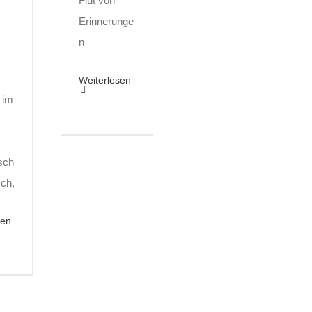
Flut von
Erinnerunge
n
Weiterlesen
l im
isch
Ich,
sen