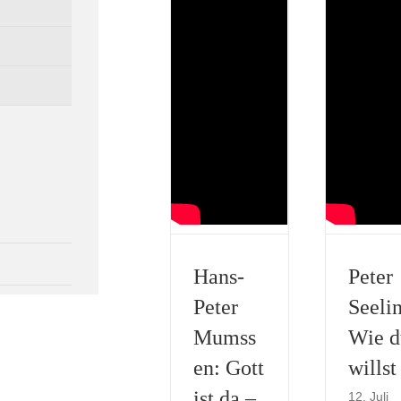
Hans-
Peter
Peter
Seeli
Mumss
Wie d
en: Gott
willst
ist da –
12. Juli