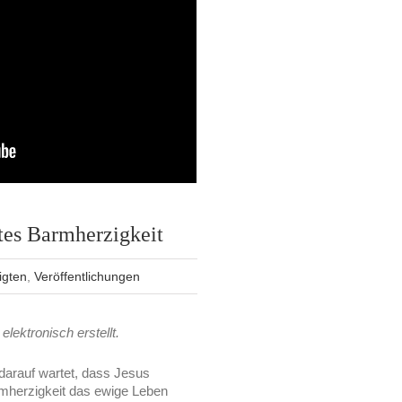
tes Barmherzigkeit
igten
,
Veröffentlichungen
elektronisch erstellt.
r darauf wartet, dass Jesus
rmherzigkeit das ewige Leben