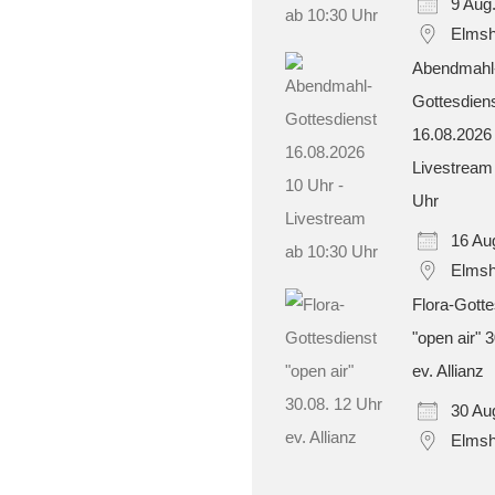
9 Aug
Elmsh
Abendmahl
Gottesdien
16.08.2026
Livestream
Uhr
16 Au
Elmsh
Flora-Gotte
"open air" 
ev. Allianz
30 Au
Elmsh