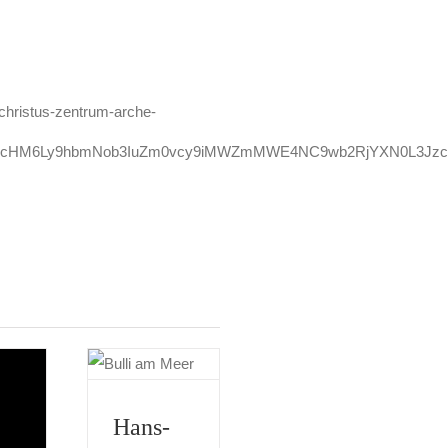
/christus-zentrum-arche-
d/aHR0cHM6Ly9hbmNob3IuZm0vcy9iMWZmMWE4NC9wb2RjYXN0L3Jz
Hans-