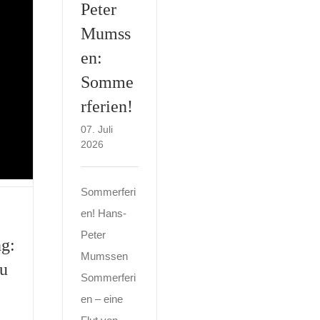
Peter
Mumss
en:
Somme
rferien!
07. Juli
2026
Sommerferi
en! Hans-
Peter
ng:
Mumssen
u
Sommerferi
en – eine