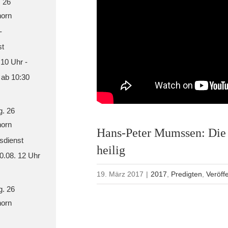
. 26
orn
-
st
 10 Uhr -
 ab 10:30
g. 26
orn
Hans-Peter Mumssen: Die 
sdienst
heilig
30.08. 12 Uhr
19. März 2017
|
2017
,
Predigten
,
Veröff
g. 26
orn