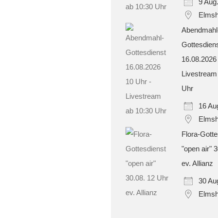
9 Aug
Elmsh
Abendmahl
Gottesdien
16.08.2026
Livestream
Uhr
16 Au
Elmsh
Flora-Gotte
"open air" 
ev. Allianz
30 Au
Elmsh