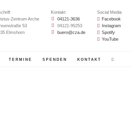
chrift
Kontakt
Social Media
istus-Zentrum Arche
04121-3636
Facebook
nsenstraße 53
04121-95253
Instagram
35 Elmshorn
buero@cza.de
Spotify
YouTube
TERMINE
SPENDEN
KONTAKT