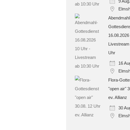
9 Aug
Elmsh
Abendmahl
Gottesdien
16.08.2026
Livestream
Uhr
16 Au
Elmsh
Flora-Gotte
"open air" 
ev. Allianz
30 Au
Elmsh