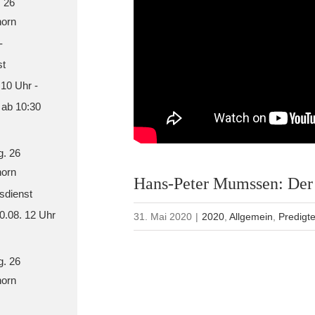
. 26
orn
-
st
 10 Uhr -
 ab 10:30
g. 26
orn
Hans-Peter Mumssen: Der 
sdienst
30.08. 12 Uhr
31. Mai 2020
|
2020
,
Allgemein
,
Predigt
g. 26
orn