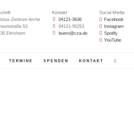
chrift
Kontakt
Social Media
istus-Zentrum Arche
04121-3636
Facebook
nsenstraße 53
04121-95253
Instagram
35 Elmshorn
buero@cza.de
Spotify
YouTube
TERMINE
SPENDEN
KONTAKT