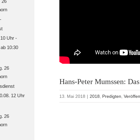
. 26
orn
-
st
 10 Uhr -
 ab 10:30
g. 26
orn
Hans-Peter Mumssen: Das 
sdienst
30.08. 12 Uhr
13. Mai 2018
|
2018
,
Predigten
,
Veröffe
g. 26
orn