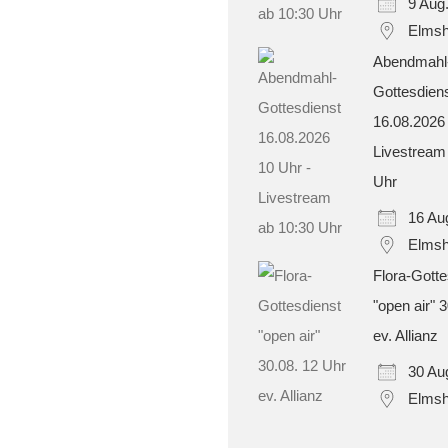
9 Aug
Elmsh
Abendmahl
Gottesdien
16.08.2026
Livestream
Uhr
16 Au
Elmsh
Flora-Gotte
"open air" 
ev. Allianz
30 Au
Elmsh