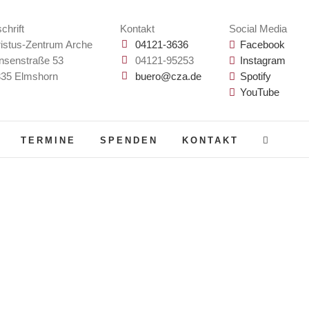
chrift
Kontakt
Social Media
istus-Zentrum Arche
04121-3636
Facebook
nsenstraße 53
04121-95253
Instagram
35 Elmshorn
buero@cza.de
Spotify
YouTube
TERMINE
SPENDEN
KONTAKT