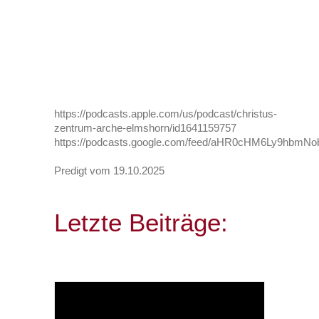
https://podcasts.apple.com/us/podcast/christus-
zentrum-arche-elmshorn/id1641159757
https://podcasts.google.com/feed/aHR0cHM6Ly9h
Predigt vom 19.10.2025
Letzte Beiträge: