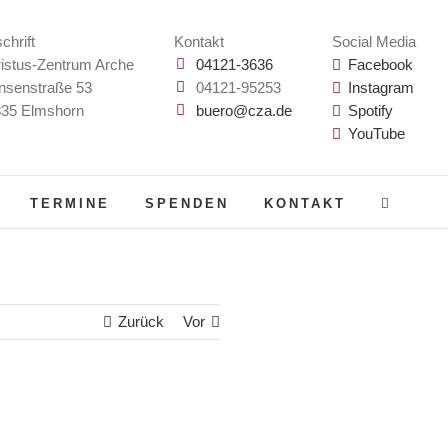
chrift
Kontakt
Social Media
istus-Zentrum Arche
04121-3636
Facebook
nsenstraße 53
04121-95253
Instagram
35 Elmshorn
buero@cza.de
Spotify
YouTube
TERMINE
SPENDEN
KONTAKT
Zurück
Vor