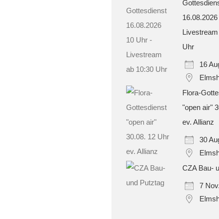
Gottesdien
16.08.2026
Livestream
Uhr
16 Au
Elmsh
Flora-Gotte
"open air" 
ev. Allianz
30 Au
Elmsh
CZA Bau- u
7 Nov
Elmsh