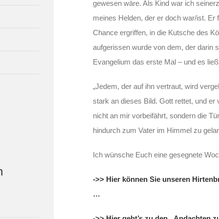
gewesen wäre. Als Kind war ich seinerzei
meines Helden, der er doch war/ist. Er f
Chance ergriffen, in die Kutsche des Kö
aufgerissen wurde von dem, der darin s
Evangelium das erste Mal – und es ließ
„Jedem, der auf ihn vertraut, wird verg
stark an dieses Bild. Gott rettet, und er
nicht an mir vorbeifährt, sondern die Tü
hindurch zum Vater im Himmel zu gela
Ich wünsche Euch eine gesegnete Woc
n
->> Hier können Sie unseren Hirtenbr
…
->> Hier geht’s zu den „Andachten 