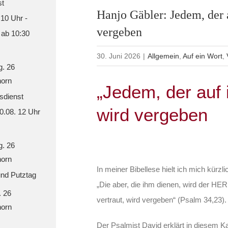
st
Hanjo Gäbler: Jedem, der a
 10 Uhr -
vergeben
 ab 10:30
30. Juni 2026
|
Allgemein
,
Auf ein Wort
,
g. 26
orn
„Jedem, der auf i
sdienst
wird vergeben
30.08. 12 Uhr
g. 26
orn
In meiner Bibellese hielt ich mich kürzl
nd Putztag
„Die aber, die ihm dienen, wird der HER
. 26
vertraut, wird vergeben“ (Psalm 34,23).
orn
Der Psalmist David erklärt in diesem Ka