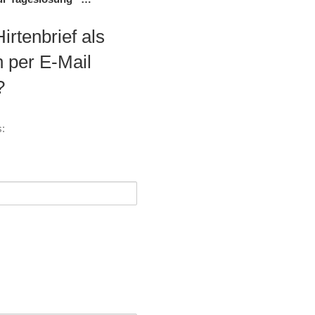
rtenbrief als
h per E-Mail
?
s: