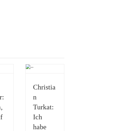
Christia
r:
n
,
Turkat:
f
Ich
habe