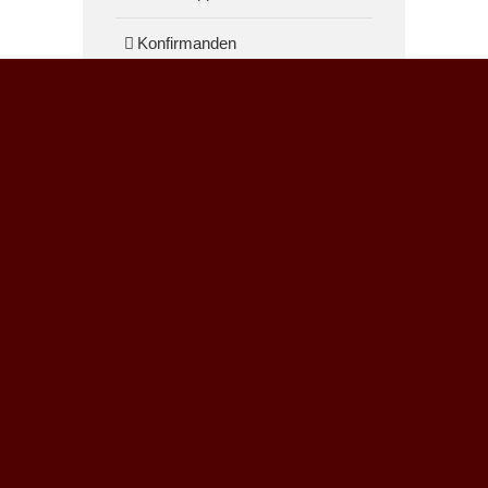
Konfirmanden
Musik
Technik
Podcast
https://anchor.fm/losungen
Veröffentlichungen
Mediengottesdienste