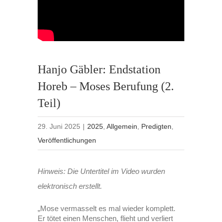
Hanjo Gäbler: Endstation
Horeb – Moses Berufung (2.
Teil)
29. Juni 2025
|
2025
,
Allgemein
,
Predigten
,
Veröffentlichungen
Hinweis: Die Untertitel im Video wurden
elektronisch erstellt.
„Mose vermasselt es mal wieder komplett.
Er tötet einen Menschen, flieht und verliert