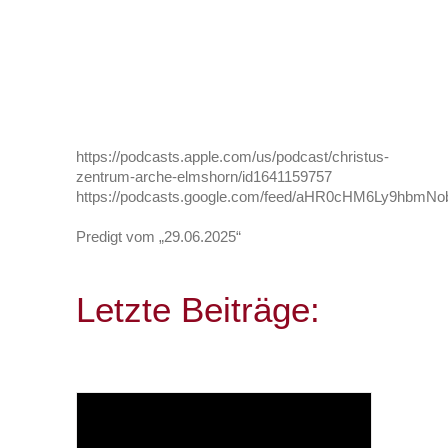
https://podcasts.apple.com/us/podcast/christus-
zentrum-arche-elmshorn/id1641159757
https://podcasts.google.com/feed/aHR0cHM6Ly9h
Predigt vom „29.06.2025“
Letzte Beiträge: