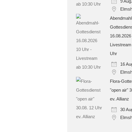
9 Aug
Elmsh
Abendmahl
Gottesdien
16.08.2026
Livestream
Uhr
16 Au
Elmsh
Flora-Gotte
"open air" 
ev. Allianz
30 Au
Elmsh