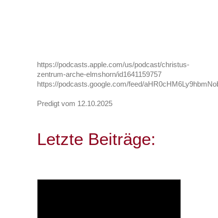
https://podcasts.apple.com/us/podcast/christus-
zentrum-arche-elmshorn/id1641159757
https://podcasts.google.com/feed/aHR0cHM6Ly9h
Predigt vom 12.10.2025
Letzte Beiträge: