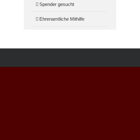
Spender gesucht
Ehrenamtliche Mithilfe
ANSCHRIFT
Christus Zentrum Arche
Lornsenstraße 53
25335 Elmshorn
KONTAKT