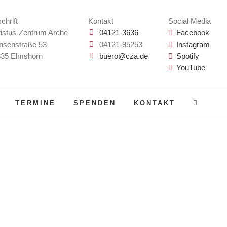
chrift
Kontakt
Social Media
istus-Zentrum Arche
04121-3636
Facebook
nsenstraße 53
04121-95253
Instagram
35 Elmshorn
buero@cza.de
Spotify
YouTube
TERMINE
SPENDEN
KONTAKT