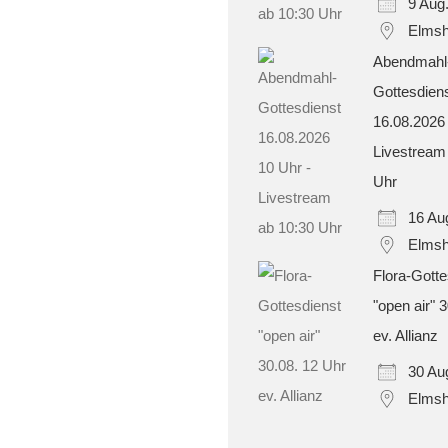
9 Aug
Elmsh
Abendmahl
Gottesdien
16.08.2026
Livestream
Uhr
16 Au
Elmsh
Flora-Gotte
"open air" 
ev. Allianz
30 Au
Elmsh