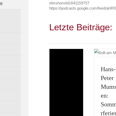
ng
elmshorn/id1641159757
https://podcasts.google.com/fee
Letzte Beiträge:
Hans-
Peter
Mums
en:
Som
rferie