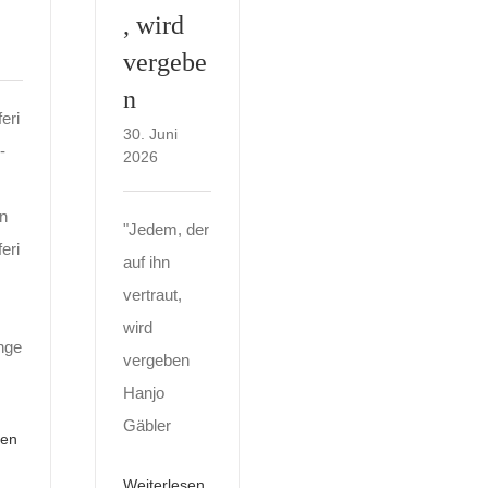
, wird
vergebe
n
eri
30. Juni
-
2026
n
"Jedem, der
eri
auf ihn
vertraut,
wird
nge
vergeben
Hanjo
Gäbler
sen
Weiterlesen