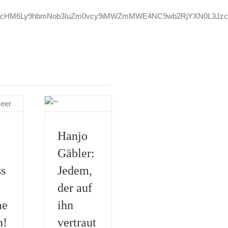
d/aHR0cHM6Ly9hbmNob3IuZm0vcy9iMWZmMWE4NC9wb2RjYXN0L3Jz
Hanjo
Gäbler:
s
Jedem,
der auf
me
ihn
n!
vertraut