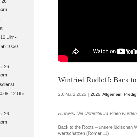
. 26
orn
-
st
 10 Uhr -
 ab 10:30
g. 26
orn
Winfried Rudloff: Back to
sdienst
30.08. 12 Uhr
23. März 2025
|
2025
,
Allgemein
,
Predig
Hinweis: Die Untertitel im Video wurden 
g. 26
orn
Back to the Roots – unsere jüdischen 
wertschätzen (Römer 11)