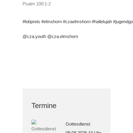
Psalm 100:1-2
#lobpreis
#elmshorn
#czaelmshorn
#hallelujah
#jugendgo
@cza.youth
@cza.elmshorn
Termine
Gottesdienst
09.08.2026 10 Uhr