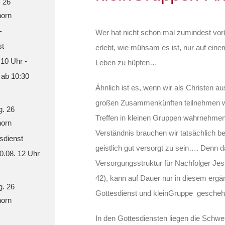
. 26
orn
-
Wer hat nicht schon mal zumindest vo
st
erlebt, wie mühsam es ist, nur auf ein
 10 Uhr -
Leben zu hüpfen…
 ab 10:30
Ähnlich ist es, wenn wir als Christen au
großen Zusammenkünften teilnehmen w
g. 26
Treffen in kleinen Gruppen wahrnehm
orn
Verständnis brauchen wir tatsächlich b
sdienst
geistlich gut versorgt zu sein…. Denn d
30.08. 12 Uhr
Versorgungsstruktur für Nachfolger Jesu
42), kann auf Dauer nur in diesem e
g. 26
Gottesdienst und kleinGruppe gesch
orn
In den Gottesdiensten liegen die Schwe