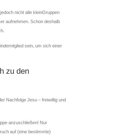
edoch nicht alle kleinGruppen
mer aufnehmen. Schon deshalb
ch.
ndemitglied sein, um sich einer
n zu können.
h zu den
er Nachfolge Jesu – freiwillig und
ruppe anzuschließen! Nur
ruch auf (eine bestimmte)