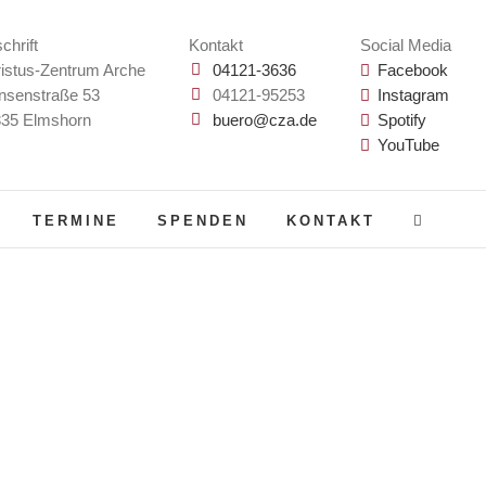
chrift
Kontakt
Social Media
istus-Zentrum Arche
04121-3636
Facebook
nsenstraße 53
04121-95253
Instagram
35 Elmshorn
buero@cza.de
Spotify
YouTube
TERMINE
SPENDEN
KONTAKT