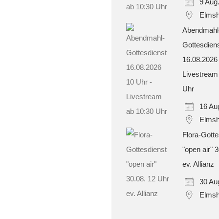
9 Aug
Elmsh
Abendmahl
Gottesdien
16.08.2026
Livestream
Uhr
16 Au
Elmsh
Flora-Gotte
"open air" 
ev. Allianz
30 Au
Elmsh