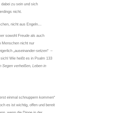
, dabei zu sein und sich
lerdings nicht.
chen, nicht aus Engeln…
mer sowohl Freude als auch
n Menschen nicht nur
eigerlich „auseinander-setzen“ –
t sich! Wie heißt es in Psalm 133
 Segen verheißen, Leben in
 „erst einmal schnuppern kommen“
ch es ist wichtig, offen und bereit
nn, wenn die Dinge in der