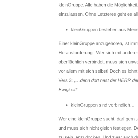
kleinGruppe. Alle haben die Möglichkeit
einzulassen. Ohne Letzteres geht es al
kleinGruppen bestehen aus Mens
Einer kleinGruppe anzugehören, ist im
Herausforderung. Wer sich mit andere
oberflächlich verbindet, muss sich unw
vor allem mit sich selbst! Doch es lohn
Vers 3: „
…denn dort hast der HERR den
Ewigkeit!
“
kleinGruppen sind verbindlich…
Wer eine kleinGruppe sucht, darf gern
und muss sich nicht gleich festlegen. Do
zu sein, anzudocken. Und zwar auch da