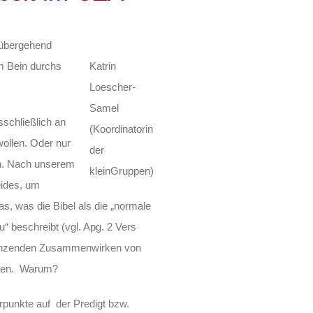
rübergehend
em Bein durchs
Katrin
Loescher-
Samel
sschließlich an
(Koordinatorin
ollen. Oder nur
der
en. Nach unserem
kleinGruppen)
eides, um
as, was die Bibel als die „normale
“ beschreibt (vgl. Apg. 2 Vers
rgänzenden Zusammenwirken von
ehen. Warum?
rpunkte auf der Predigt bzw.