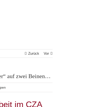
Zurück
Vor
ser“ auf zwei Beinen…
ppen
beit im CZA