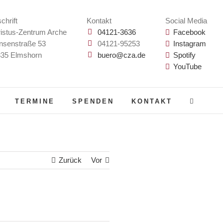
chrift
Kontakt
Social Media
istus-Zentrum Arche
04121-3636
Facebook
nsenstraße 53
04121-95253
Instagram
35 Elmshorn
buero@cza.de
Spotify
YouTube
TERMINE
SPENDEN
KONTAKT
Zurück
Vor