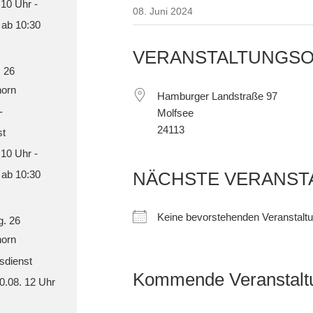
 10 Uhr -
08. Juni 2024
 ab 10:30
VERANSTALTUNGS
. 26
orn
Hamburger Landstraße 97
-
Molfsee
24113
st
 10 Uhr -
 ab 10:30
NÄCHSTE VERANST
Keine bevorstehenden Veranstalt
g. 26
orn
sdienst
Kommende Veranstalt
30.08. 12 Uhr