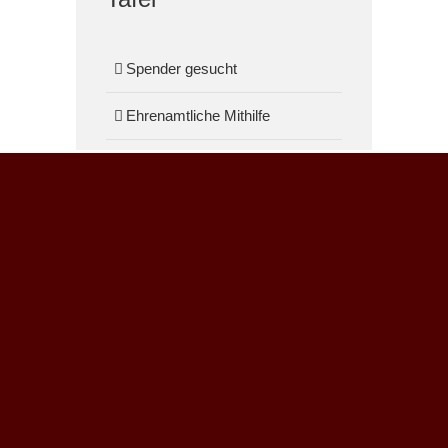
Spender gesucht
Ehrenamtliche Mithilfe
ANSCHRIFT
Christus Zentrum Arche
Lornsenstraße 53
25335 Elmshorn