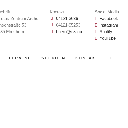
chrift
Kontakt
Social Media
istus-Zentrum Arche
04121-3636
Facebook
nsenstraße 53
04121-95253
Instagram
35 Elmshorn
buero@cza.de
Spotify
YouTube
TERMINE
SPENDEN
KONTAKT