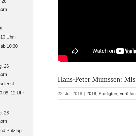
. 26
orn
-
st
 10 Uhr -
 ab 10:30
g. 26
orn
Hans-Peter Mumssen: Mis
sdienst
30.08. 12 Uhr
22. Juli 2018
|
2018
,
Predigten
,
Veröffen
g. 26
orn
nd Putztag