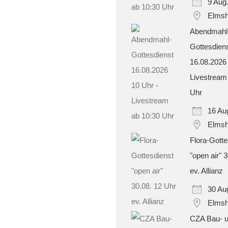
9 Aug
Elmsh
Abendmahl
Gottesdien
16.08.2026
Livestream
Uhr
16 Au
Elmsh
Flora-Gotte
"open air" 
ev. Allianz
30 Au
Elmsh
CZA Bau- u