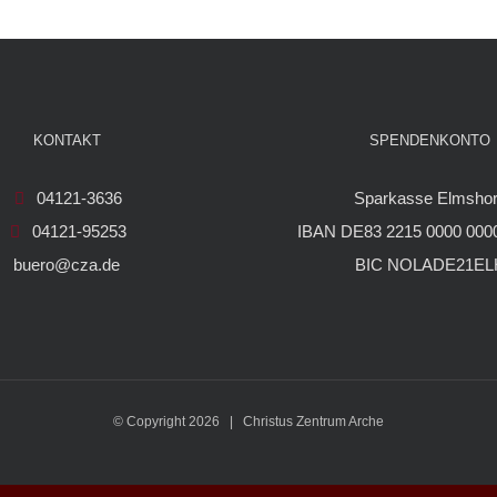
KONTAKT
SPENDENKONTO
04121-3636
Sparkasse Elmsho
04121-95253
IBAN DE83 2215 0000 0000
buero@cza.de
BIC NOLADE21EL
© Copyright
2026 | Christus Zentrum Arche