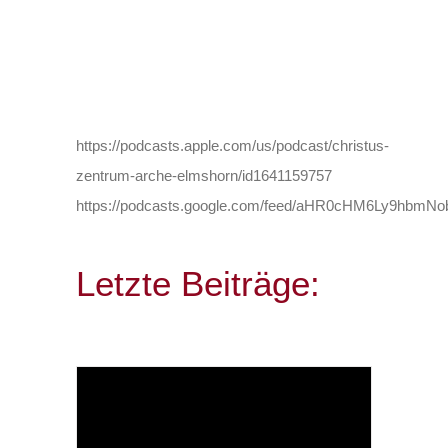
https://podcasts.apple.com/us/podcast/christus-
zentrum-arche-elmshorn/id1641159757
https://podcasts.google.com/feed/aHR0cHM6Ly9h
Letzte Beiträge: