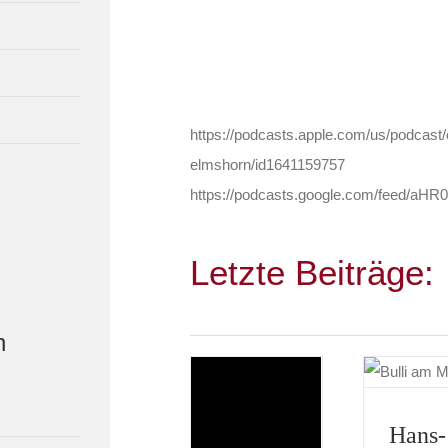
https://podcasts.apple.com/us/podcast
elmshorn/id1641159757
https://podcasts.google.com/fee
Letzte Beiträge:
n
Hans-