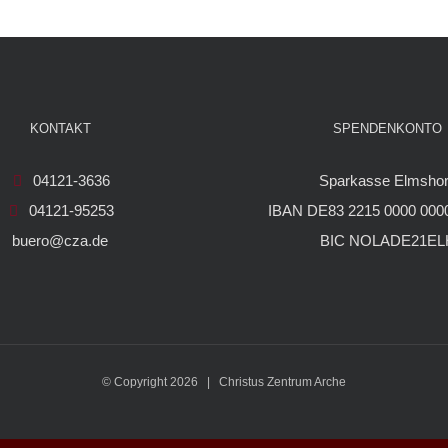
KONTAKT
SPENDENKONTO
04121-3636
Sparkasse Elmsho
04121-95253
IBAN DE83 2215 0000 0000
buero@cza.de
BIC NOLADE21EL
© Copyright
2026 | Christus Zentrum Arche