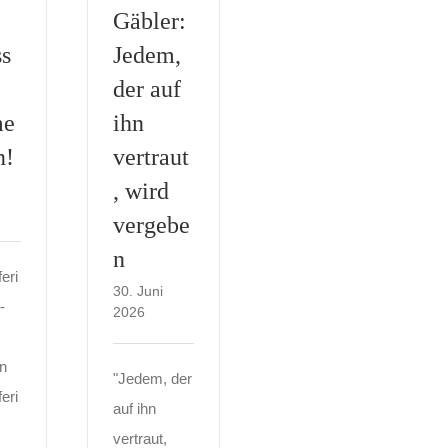
Gäbler:
s
Jedem,
der auf
me
ihn
n!
vertraut
, wird
vergebe
n
eri
30. Juni
-
2026
n
"Jedem, der
eri
auf ihn
vertraut,