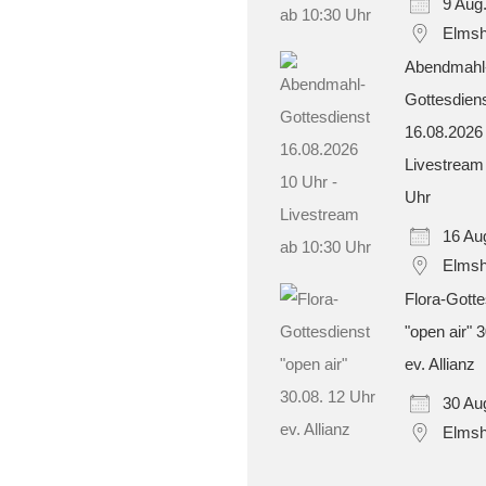
9 Aug
Elmsh
Abendmahl
Gottesdien
16.08.2026
Livestream
Uhr
16 Au
Elmsh
Flora-Gotte
"open air" 
ev. Allianz
30 Au
Elmsh