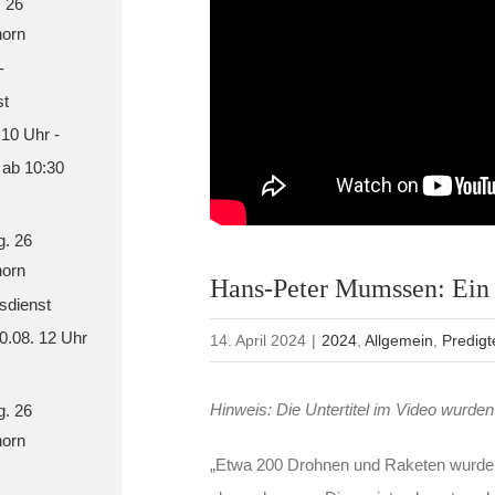
. 26
orn
-
st
 10 Uhr -
 ab 10:30
g. 26
orn
Hans-Peter Mumssen: Ein 
sdienst
30.08. 12 Uhr
14. April 2024
|
2024
,
Allgemein
,
Predigt
Hinweis: Die Untertitel im Video wurden 
g. 26
orn
„Etwa 200 Drohnen und Raketen wurden