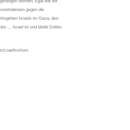
gefangen werden. Egal wie wir
monstrationen gegen die
 Vorgehen Israels im Gaza, den
rien … Israel ist und bleibt Gottes
.fm/czaelmshorn