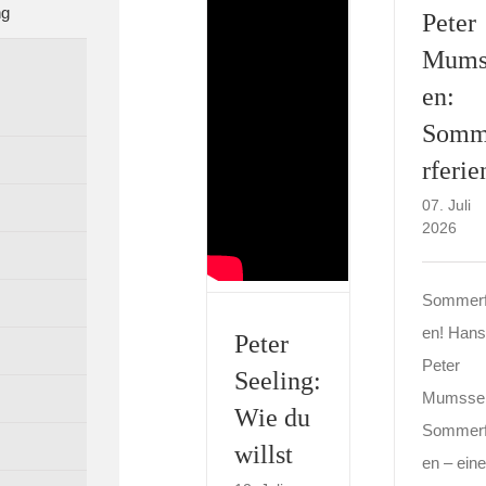
ng
Peter
Mums
en:
Som
rferie
07. Juli
2026
Sommerf
en! Hans
Peter
Peter
Seeling:
Mumsse
Wie du
Sommerf
willst
en – eine