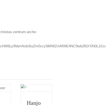
/christus-zentrum-arche-
d/aHR0cHM6Ly9hbmNob3IuZm0vcy9iMWZmMWE4NC9wb2RjYXN0L3Jz
Hanjo