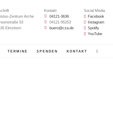
chrift
Kontakt
Social Media
istus-Zentrum Arche
04121-3636
Facebook
nsenstraße 53
04121-95253
Instagram
35 Elmshorn
buero@cza.de
Spotify
YouTube
TERMINE
SPENDEN
KONTAKT