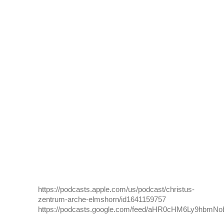
https://podcasts.apple.com/us/podcast/christus-
zentrum-arche-elmshorn/id1641159757
https://podcasts.google.com/feed/aHR0cHM6Ly9h