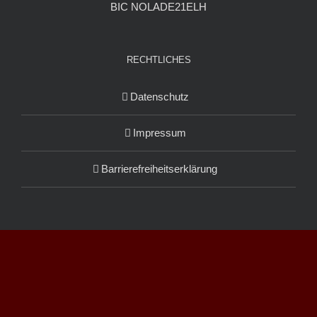
BIC NOLADE21ELH
RECHTLICHES
Datenschutz
Impressum
Barrierefreiheitserklärung
© Copyright
2026 | Christus Zentrum Arche