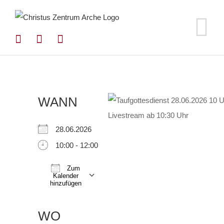
Zum
Inhalt
springen
WANN
28.06.2026
10:00 - 12:00
Zum
Kalender
hinzufügen
ICS herunterladen
Google Kalender
iCalendar
Office 365
Outlook Live
WO