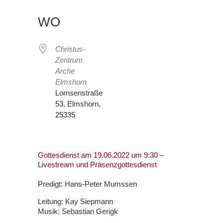
ICS herunterladen
Google Kalender
iCalendar
Office 365
Outlook Live
WO
Christus-
Zentrum
Arche
Elmshorn
Lornsenstraße
53, Elmshorn,
25335
Gottesdienst am 19.06.2022 um 9:30 –
Livestream und Präsenzgottesdienst
Predigt: Hans-Peter Mumssen
Leitung: Kay Siepmann
Musik: Sebastian Gerigk