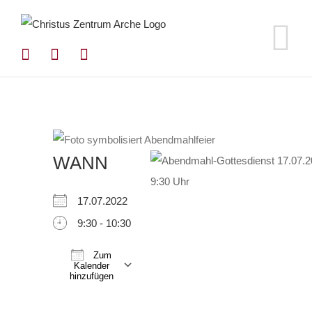
Zum
Inhalt
springen
WANN
17.07.2022
9:30 - 10:30
Zum
Kalender
hinzufügen
ICS herunterladen
Google Kalender
iCalendar
Office 365
Outlook Live