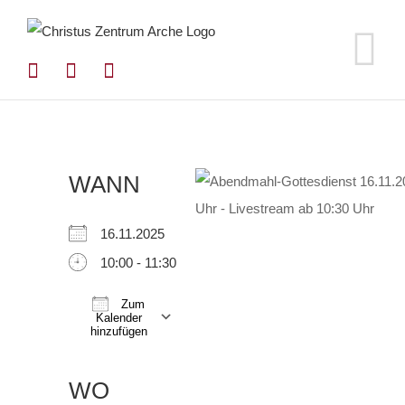
Zum
Inhalt
springen
WANN
16.11.2025
10:00 - 11:30
Zum
Kalender
hinzufügen
ICS herunterladen
Google Kalender
iCalendar
Office 365
Outlook Live
WO