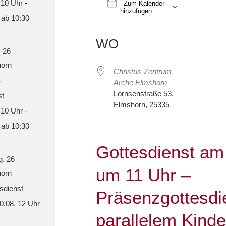
 10 Uhr -
Zum Kalender
hinzufügen
 ab 10:30
ICS herunterladen
Google Kalender
iCalendar
Office 365
Out
WO
. 26
orn
Christus-Zentrum
-
Arche Elmshorn
Lornsenstraße 53,
st
Elmshorn, 25335
 10 Uhr -
 ab 10:30
Gottesdienst am
g. 26
um 11 Uhr –
orn
sdienst
Präsenzgottesdi
30.08. 12 Uhr
parallelem Kind