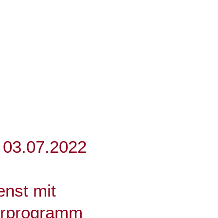
look Live
 03.07.2022
enst mit
erprogramm