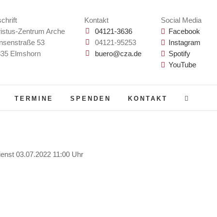
chrift
Kontakt
Social Media
istus-Zentrum Arche
04121-3636
Facebook
nsenstraße 53
04121-95253
Instagram
35 Elmshorn
buero@cza.de
Spotify
YouTube
TERMINE
SPENDEN
KONTAKT