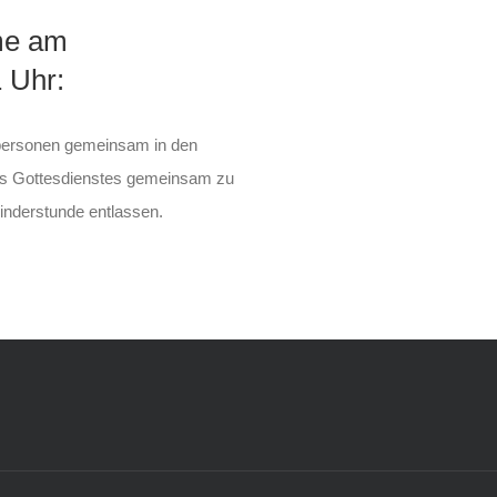
me am
 Uhr:
spersonen gemeinsam in den
des Gottesdienstes gemeinsam zu
Kinderstunde entlassen.