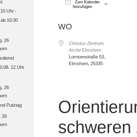
st
Zum Kalender
hinzufügen
 10 Uhr -
ICS herunterladen
Google Kalender
iCalendar
Office 365
Out
 ab 10:30
WO
g. 26
Christus-Zentrum
orn
Arche Elmshorn
Lornsenstraße 53,
sdienst
Elmshorn, 25335
30.08. 12 Uhr
g. 26
orn
Orientieru
nd Putztag
. 26
schweren 
orn