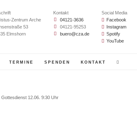
chrift
Kontakt
Social Media
istus-Zentrum Arche
04121-3636
Facebook
nsenstraße 53
04121-95253
Instagram
35 Elmshorn
buero@cza.de
Spotify
YouTube
TERMINE
SPENDEN
KONTAKT