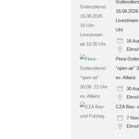
Gottesdien
16.08.2026
Livestream
Uhr
16 Au
Elmsh
Flora-Gotte
"open air" 
ev. Allianz
30 Au
Elmsh
CZA Bau- u
7 Nov
Elmsh