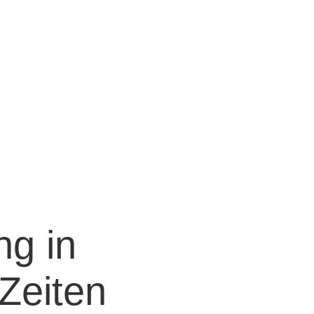
look Live
ng in
Zeiten