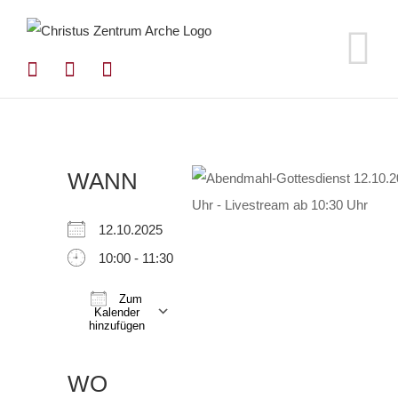
Zum
Inhalt
springen
WANN
12.10.2025
10:00 - 11:30
Zum
Kalender
hinzufügen
ICS herunterladen
Google Kalender
iCalendar
Office 365
Outlook Live
WO