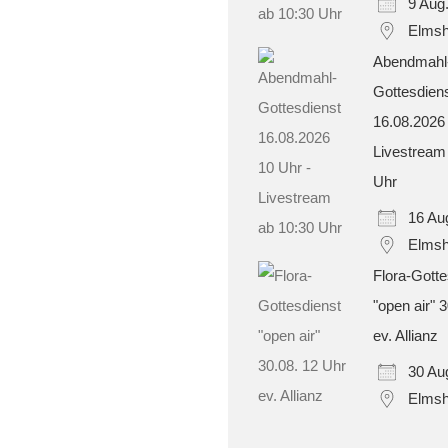
9 Aug
Elmsh
Abendmahl
Gottesdien
16.08.2026
Livestream
Uhr
16 Au
Elmsh
Flora-Gotte
"open air" 
ev. Allianz
30 Au
Elmsh