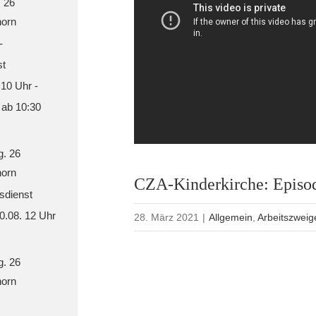
. 26
orn
-
st
 10 Uhr -
 ab 10:30
g. 26
orn
CZA-Kinderkirche: Episo
sdienst
30.08. 12 Uhr
28. März 2021
|
Allgemein
,
Arbeitszweig
g. 26
orn