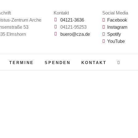
chrift
Kontakt
Social Media
istus-Zentrum Arche
04121-3636
Facebook
nsenstraße 53
04121-95253
Instagram
35 Elmshorn
buero@cza.de
Spotify
YouTube
TERMINE
SPENDEN
KONTAKT