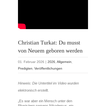
Christian Turkat: Du musst
von Neuem geboren werden
01. Februar 2026
|
2026
,
Allgemein
,
Predigten
,
Veröffentlichungen
Hinweis: Die Untertitel im Video wurden
elektronisch erstellt.
„Es war aber ein Mensch unter den
Pharisäern namens Nikodemus, ein