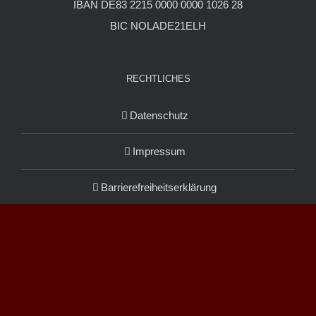
IBAN DE83 2215 0000 0000 1026 28
BIC NOLADE21ELH
RECHTLICHES
Datenschutz
Impressum
Barrierefreiheitserklärung
© Copyright
2026 | Christus Zentrum Arche