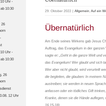
 10 Uhr -
 ab 10:30
29. Oktober 2022
|
Allgemein
,
Auf ein W
. 26
Übernatürlich
orn
-
Am Ende seines Wirkens gab Jesus Chr
st
Auftrag, das Evangelium in der ganzen 
 10 Uhr -
sagte er:
„Geht in die ganze Welt und 
 ab 10:30
das Evangelium! Wer glaubt und sich tau
Wer aber nicht glaubt, wird verurteilt 
g. 26
die begleiten, die glauben: In meine
orn
austreiben; sie werden in neuen Sprac
sdienst
anfassen oder ein tödliches Gift trinken
30.08. 12 Uhr
Kranke, denen sie die Hände auflegen,
16,15-18)