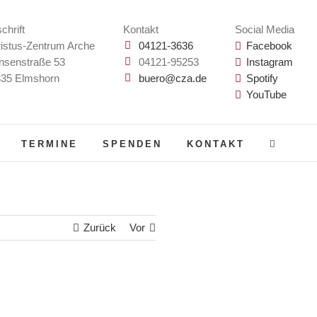
chrift
Kontakt
Social Media
istus-Zentrum Arche
04121-3636
Facebook
nsenstraße 53
04121-95253
Instagram
35 Elmshorn
buero@cza.de
Spotify
YouTube
TERMINE
SPENDEN
KONTAKT
Zurück
Vor